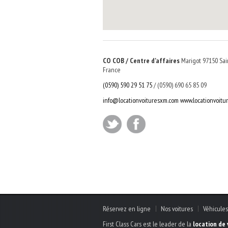
CO COB / Centre d'affaires
Marigot
97150
Sai
France
(0590) 590 29 51 75
/ (0590) 690 65 85 09
info@locationvoituresxm.com
www.locationvoitu
Réservez en ligne
Nos voitures
Véhicules
First Class Cars est le leader de la
location de 