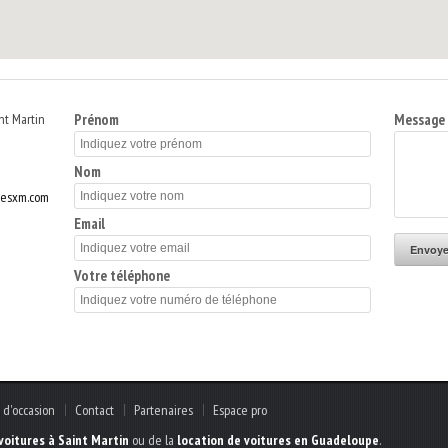
nt Martin
Prénom
Message
Nom
resxm.com
Email
Envoye
Votre téléphone
 d'occasion
Contact
Partenaires
Espace pro
voitures à Saint Martin
ou de la
location de voitures en Guadeloupe
.